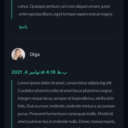
varius. Quisque pretium, orci non aliquet ornare, justo
enim egestas libero, eget tempor sapien erat at magna.
پاسخ
Olga
نوامبر 4, 2021 at 4:19 ب.ظ
Lorem ipsum dolor sit amet, consectetur adipiscing elit.
Curabitur pharetra odio sit amet lacus pharetra congue.
Integer neque lacus, semper et imperdiet eu, eleifend in
felis. Duis eu nunc molestie, molestie metus a, accumsan
purus. Praesent fermentum consequat mollis. Morbi sit
amet pulvinar dui, in molestie nulla. Donec massa mauris,