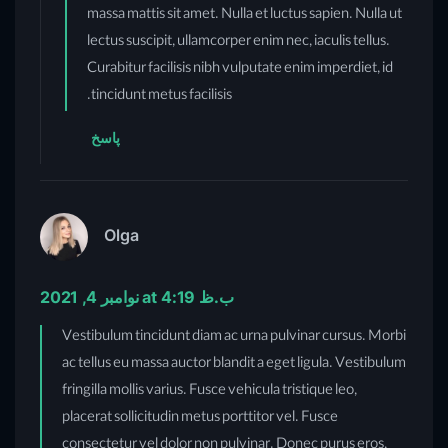
massa mattis sit amet. Nulla et luctus sapien. Nulla ut
lectus suscipit, ullamcorper enim nec, iaculis tellus.
Curabitur facilisis nibh vulputate enim imperdiet, id
tincidunt metus facilisis.
پاسخ
Olga
نوامبر 4, 2021 at 4:19 ب.ظ
Vestibulum tincidunt diam ac urna pulvinar cursus. Morbi
ac tellus eu massa auctor blandit a eget ligula. Vestibulum
fringilla mollis varius. Fusce vehicula tristique leo,
placerat sollicitudin metus porttitor vel. Fusce
consectetur vel dolor non pulvinar. Donec purus eros,