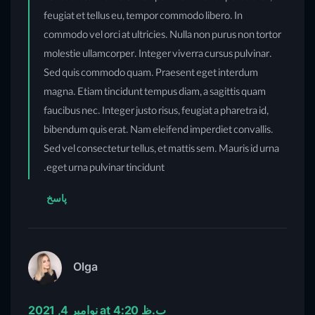
feugiat et tellus eu, tempor commodo libero. In
commodo vel orci at ultricies. Nulla non purus non tortor
molestie ullamcorper. Integer viverra cursus pulvinar.
Sed quis commodo quam. Praesent eget interdum
magna. Etiam tincidunt tempus diam, a sagittis quam
faucibus nec. Integer justo risus, feugiat a pharetra id,
bibendum quis erat. Nam eleifend imperdiet convallis.
Sed vel consectetur tellus, et mattis sem. Mauris id urna
eget urna pulvinar tincidunt.
پاسخ
Olga
نوامبر 4, 2021 at 4:20 ب.ظ