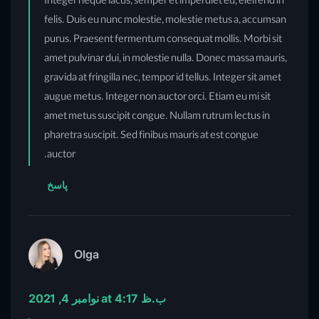
Integer neque lacus, semper et imperdiet eu, eleifend in
felis. Duis eu nunc molestie, molestie metus a, accumsan
purus. Praesent fermentum consequat mollis. Morbi sit
amet pulvinar dui, in molestie nulla. Donec massa mauris,
gravida at fringilla nec, tempor id tellus. Integer sit amet
augue metus. Integer non auctor orci. Etiam eu mi sit
amet metus suscipit congue. Nullam rutrum lectus in
pharetra suscipit. Sed finibus mauris at est congue
auctor.
پاسخ
Olga
نوامبر 4, 2021 at 4:17 ب.ظ