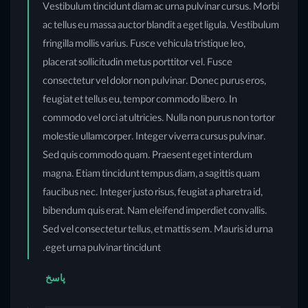
Vestibulum tincidunt diam ac urna pulvinar cursus. Morbi
ac tellus eu massa auctor blandit a eget ligula. Vestibulum
fringilla mollis varius. Fusce vehicula tristique leo,
placerat sollicitudin metus porttitor vel. Fusce
consectetur vel dolor non pulvinar. Donec purus eros,
feugiat et tellus eu, tempor commodo libero. In
commodo vel orci at ultricies. Nulla non purus non tortor
molestie ullamcorper. Integer viverra cursus pulvinar.
Sed quis commodo quam. Praesent eget interdum
magna. Etiam tincidunt tempus diam, a sagittis quam
faucibus nec. Integer justo risus, feugiat a pharetra id,
bibendum quis erat. Nam eleifend imperdiet convallis.
Sed vel consectetur tellus, et mattis sem. Mauris id urna
eget urna pulvinar tincidunt.
پاسخ