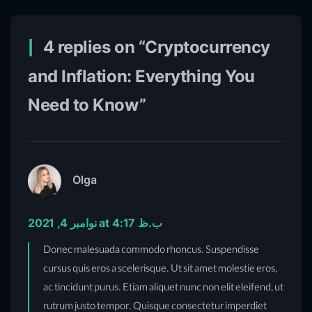
4 replies on “Cryptocurrency
and Inflation: Everything You
Need to Know”
Olga
نوامبر 4, 2021 at 4:17 ب.ظ
Donec malesuada commodo rhoncus. Suspendisse
cursus quis eros a scelerisque. Ut sit amet molestie eros,
ac tincidunt purus. Etiam aliquet nunc non elit eleifend, ut
rutrum justo tempor. Quisque consectetur imperdiet