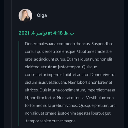
Olga
نوامبر 4, 2021 at 4:18 ب.ظ
Donec malesuada commodo rhoncus. Suspendisse
cursus quis eros a scelerisque. Ut sit amet molestie
eros, ac tincidunt purus. Etiam aliquet nunc non elit
eleifend, ut rutrum justo tempor. Quisque
consectetur imperdiet nibh et auctor. Donec viverra
dictum risus vel aliquam. Nam lobortis non lorem at
ultrices. Duis in urna condimentum, imperdiet massa
id, porttitor tortor. Nunc at mi nulla. Vestibulum non
tortor nec nulla pretium varius. Quisque pretium, orci
non aliquet ornare, justo enim egestas libero, eget
tempor sapien erat at magna.