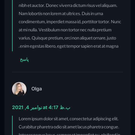
nibh et auctor. Donec viverra dictum risus vel aliquam.
Nam lobortis non lorem at ultrices. Duis in urna
condimentum, imperdiet massa id, porttitor tortor. Nunc
at mi nulla. Vestibulum non tortor nec nulla pretium
varius. Quisque pretium, orci non aliquet ornare, justo
enim egestas libero, eget tempor sapien erat at magna.
پاسخ
Olga
نوامبر 4, 2021 at 4:17 ب.ظ
Lorem ipsum dolor sit amet, consectetur adipiscing elit.
Curabitur pharetra odio sit amet lacus pharetra congue.