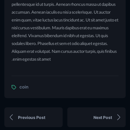
pellentesque id ut turpis. Aenean rhoncus massa ut dapibus
accumsan. Aenean iaculis eu nisi a scelerisque. Ut auctor
enim quam, vitae luctus lacus tincidunt ac. Ut sit amet justo et
nisl cursus vestibulum. Mauris dapibus erat eu maximus
eleifend. Vivamus bibendum id nibh ut egestas. Ut quis
sodales libero. Phasellus et sem et odio aliquet egestas.
Aliquam erat volutpat. Nam cursus auctor turpis, quis finibus
enim egestas sit amet.
coin
Previous Post
Next Post