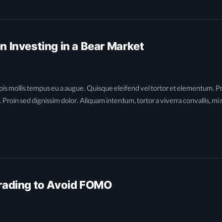
n Investing in a Bear Market
is mollis tempus eu a augue. Quisque eleifend vel tortor et elementum. Praes
roin sed dignissim dolor. Aliquam interdum, tortor a viverra convallis, mi n
Trading to Avoid FOMO