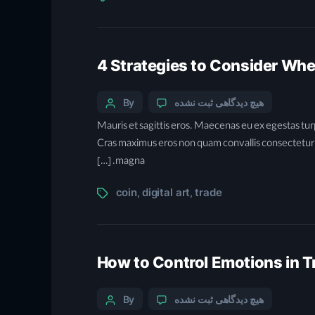
4 Strategies to Consider Whe
هیچ دیدگاهی
ثبت نشده
By
Mauris et sagittis eros. Maecenas eu ex egestas turp
Cras maximus eros non quam convallis consectetur. P
magna. […]
coin
digital art
trade
,
,
How to Control Emotions in 
هیچ دیدگاهی
ثبت نشده
By