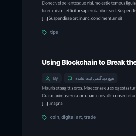
Donec vel pellentesque nisl, molestie tempus ligu
lorem nisi, et efficitur sapien dapibus sed. Suspendi
Suspendisse orci nunc, condimentum sit […]
tips
Using Blockchain to Break the
هیچ دیدگاهی
ثبت نشده
By
Mauris et sagittis eros. Maecenas eu ex egestas turp
Cras maximus eros non quam convallis consectetur. P
magna. […]
coin
digital art
trade
,
,