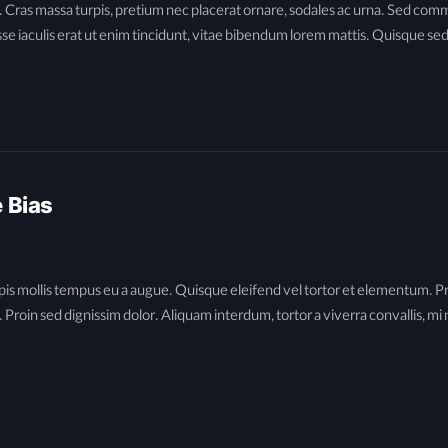
la. Cras massa turpis, pretium nec placerat ornare, sodales ac urna. Sed
sse iaculis erat ut enim tincidunt, vitae bibendum lorem mattis. Quisque sed 
 Bias
is mollis tempus eu a augue. Quisque eleifend vel tortor et elementum. Praes
roin sed dignissim dolor. Aliquam interdum, tortor a viverra convallis, mi n