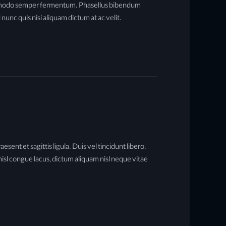
 commodo semper fermentum. Phasellus bibendum
nunc quis nisi aliquam dictum at ac velit.
ent et sagittis ligula. Duis vel tincidunt libero.
isl congue lacus, dictum aliquam nisl neque vitae