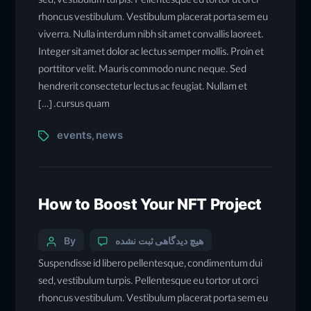
sed, vestibulum turpis. Pellentesque eu tortor ut orci
rhoncus vestibulum. Vestibulum placerat porta sem eu
viverra. Nulla interdum nibh sit amet convallis laoreet.
Integer sit amet dolor ac lectus semper mollis. Proin et
porttitor velit. Mauris commodo nunc neque. Sed
hendrerit consectetur lectus ac feugiat. Nullam et
cursus quam. […]
events
news
,
How to Boost Your NFT Project
هیچ دیدگاهی
ثبت نشده
By
Suspendisse id libero pellentesque, condimentum dui
sed, vestibulum turpis. Pellentesque eu tortor ut orci
rhoncus vestibulum. Vestibulum placerat porta sem eu