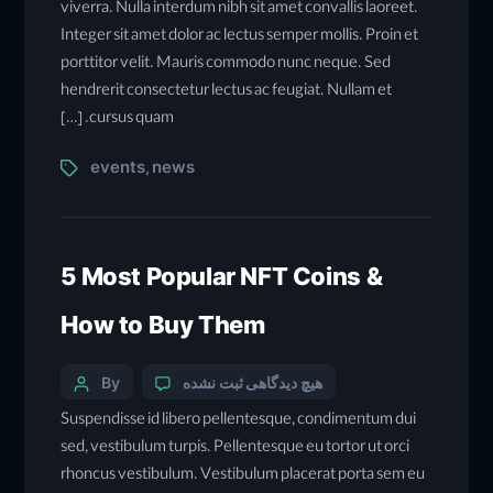
viverra. Nulla interdum nibh sit amet convallis laoreet.
Integer sit amet dolor ac lectus semper mollis. Proin et
porttitor velit. Mauris commodo nunc neque. Sed
hendrerit consectetur lectus ac feugiat. Nullam et
cursus quam. […]
events
news
,
5 Most Popular NFT Coins &
How to Buy Them
هیچ دیدگاهی
ثبت نشده
By
Suspendisse id libero pellentesque, condimentum dui
sed, vestibulum turpis. Pellentesque eu tortor ut orci
rhoncus vestibulum. Vestibulum placerat porta sem eu