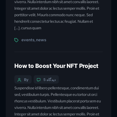
viverra. Nulla interdum nibh sit amet convallis laoreet.
Integer sit amet dolor ac lectus semper mollis. Proin et
porttitor velit. Mauris commodo nunc neque. Sed
hendrerit consectetur lectus ac feugiat. Nullam et
cursus quam. […]
events
news
,
How to Boost Your NFT Project
5 دیدگاه
By
Suspendisse id libero pellentesque, condimentum dui
sed, vestibulum turpis. Pellentesque eu tortor ut orci
rhoncus vestibulum. Vestibulum placerat porta sem eu
viverra. Nulla interdum nibh sit amet convallis laoreet.
Integer sit amet dolor ac lectus semper mollis. Proin et